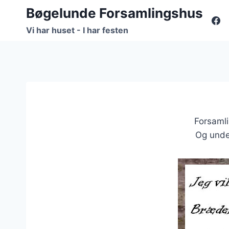
Fortsæt
Bøgelunde Forsamlingshus
til
Vi har huset - I har festen
indhold
Forsamli
Og under