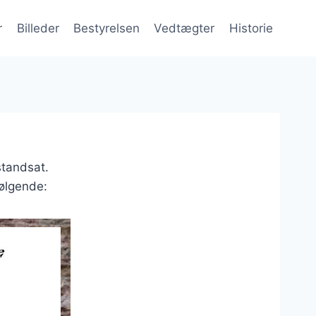
r
Billeder
Bestyrelsen
Vedtægter
Historie
standsat.
følgende: