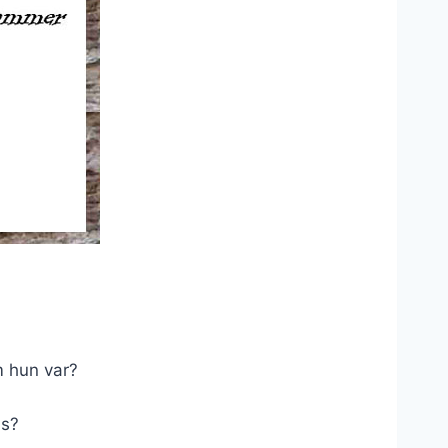
m hun var?
us?