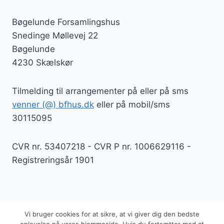
Bøgelunde Forsamlingshus
Snedinge Møllevej 22
Bøgelunde
4230 Skælskør
Tilmelding til arrangementer på eller på sms
venner (@) bfhus.dk
eller på mobil/sms
30115095
CVR nr. 53407218 - CVR P nr. 1006629116 -
Registreringsår 1901
Vi bruger cookies for at sikre, at vi giver dig den bedste
© 2026 Bøgelunde Forsamlingshus - WordPress-