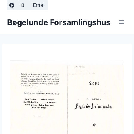
Fortsæt
Email
til
indhold
Bøgelunde Forsamlingshus